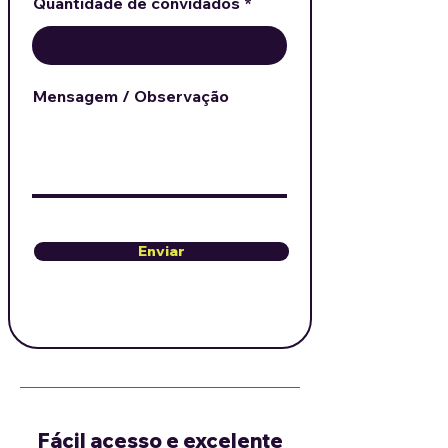
Quantidade de convidados
e
d
Mensagem / Observação
Enviar
Fácil acesso e excelente