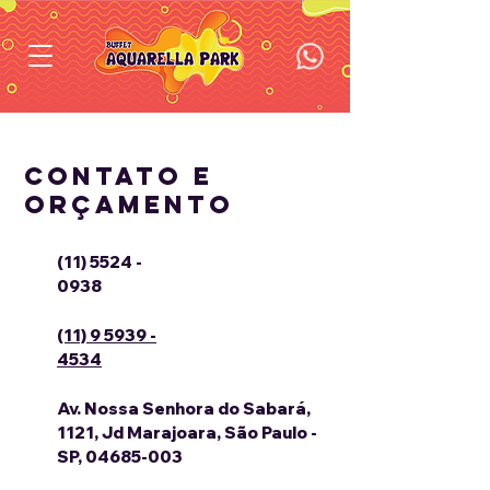
Peça o seu orçamento
Contato e
orçamento
(11) 5524 -
0938
(11) 9 5939 -
4534
Av. Nossa Senhora do Sabará,
1121, Jd Marajoara, São Paulo -
SP,
04685-003