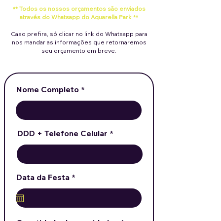
** Todos os nossos orçamentos são enviados
através do Whatsapp do
Aquarella Park
**
Caso prefira, só clicar no link do Whatsapp para
nos mandar as informações que retornaremos
seu orçamento em breve.
Nome Completo
DDD + Telefone Celular
r
Data da Festa
*
e
q
u
i
r